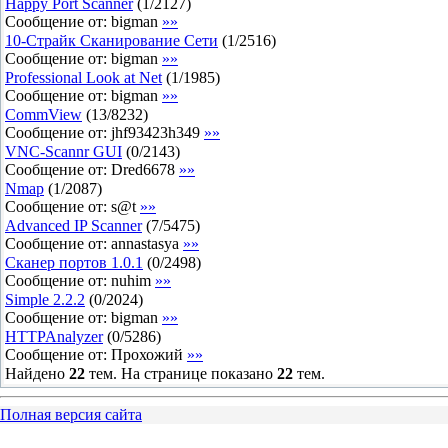
Happy Port Scanner
(
1
/
2127
)
Сообщение от:
bigman
»»
10-Страйк Сканирование Сети
(
1
/
2516
)
Сообщение от:
bigman
»»
Professional Look at Net
(
1
/
1985
)
Сообщение от:
bigman
»»
CommView
(
13
/
8232
)
Сообщение от:
jhf93423h349
»»
VNC-Scannr GUI
(
0
/
2143
)
Сообщение от:
Dred6678
»»
Nmap
(
1
/
2087
)
Сообщение от:
s@t
»»
Advanced IP Scanner
(
7
/
5475
)
Сообщение от:
annastasya
»»
Сканер портов 1.0.1
(
0
/
2498
)
Сообщение от:
nuhim
»»
Simple 2.2.2
(
0
/
2024
)
Сообщение от:
bigman
»»
HTTPAnalyzer
(
0
/
5286
)
Сообщение от:
Прохожий
»»
Найдено
22
тем. На странице показано
22
тем.
Полная версия сайта